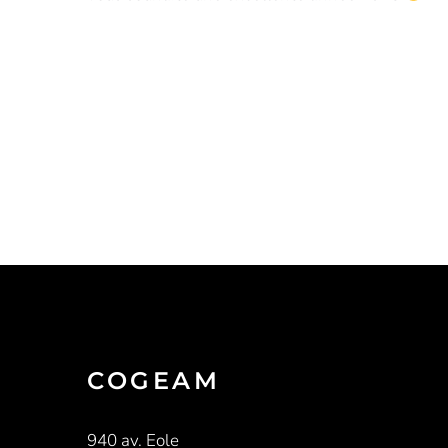
COGEAM
940 av. Eole