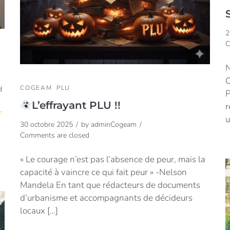
2
C
N
C
COGEAM
PLU
d
P
L’effrayant PLU !!
r
u
30 octobre 2025
by
adminCogeam
Comments are closed
« Le courage n’est pas l’absence de peur, mais la
capacité à vaincre ce qui fait peur » -Nelson
Mandela En tant que rédacteurs de documents
d’urbanisme et accompagnants de décideurs
locaux […]