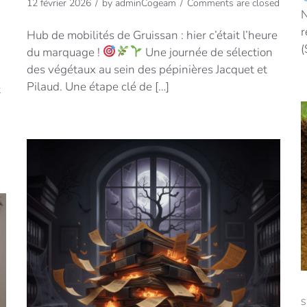
12 février 2026
by
adminCogeam
Comments are closed
N
r
Hub de mobilités de Gruissan : hier c’était l’heure
d
(
du marquage !
Une journée de sélection
des végétaux au sein des pépinières Jacquet et
Pilaud. Une étape clé de […]
t