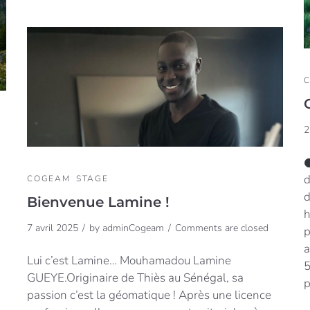
2
d
COGEAM
STAGE
d
Bienvenue Lamine !
h
7 avril 2025
by
adminCogeam
Comments are closed
p
a
Lui c’est Lamine… Mouhamadou Lamine
5
GUEYE.Originaire de Thiès au Sénégal, sa
p
passion c’est la géomatique ! Après une licence