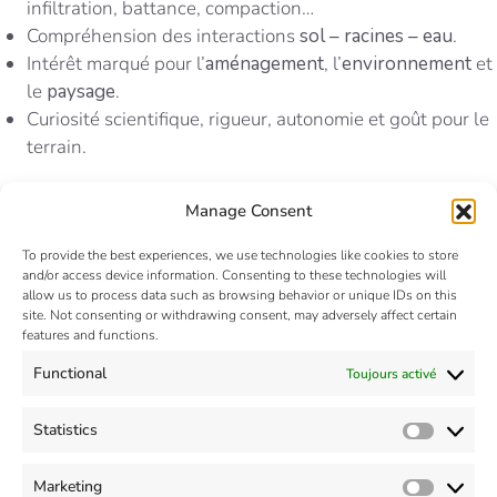
infiltration, battance, compaction…
Compréhension des interactions
sol – racines – eau
.
Intérêt marqué pour l’
aménagement
, l’
environnement
et
le
paysage
.
Curiosité scientifique, rigueur, autonomie et goût pour le
terrain.
Manage Consent
Informations pratiques
To provide the best experiences, we use technologies like cookies to store
Lieu :
940 av. Eole 66 100 Perpignan
and/or access device information. Consenting to these technologies will
allow us to process data such as browsing behavior or unique IDs on this
Durée :
6 mois
site. Not consenting or withdrawing consent, may adversely affect certain
Début :
mars 2026
features and functions.
Functional
Toujours activé
Comment postuler ?
Statistics
Statisti
Les candidatures doivent être
Marketing
Market