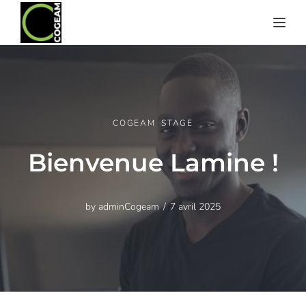
Toggl
COGEAM
STAGE
Bienvenue Lamine !
by
adminCogeam
7 avril 2025