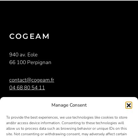
COGEAM
940 av. Eole
66 100 Perpignan
contact@cogeam.fr
04 68 80 54 11
COGEAM
est membre du
groupe Orri
Manage Consent
To provide the best experiences, we use technologies like cookies to store
and/or access device information. Consenting to these technologies will
allow us to process data such as browsing behavior or unique IDs on this
site. Not consenting or withdrawing consent, may adversely affect certain