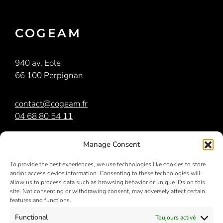
COGEAM
940 av. Eole
66 100 Perpignan
contact@cogeam.fr
04 68 80 54 11
COGEAM
est membre du
groupe Orri
Manage Consent
To provide the best experiences, we use technologies like cookies to store
and/or access device information. Consenting to these technologies will
allow us to process data such as browsing behavior or unique IDs on this
site. Not consenting or withdrawing consent, may adversely affect certain
features and functions.
Functional
Toujours activé