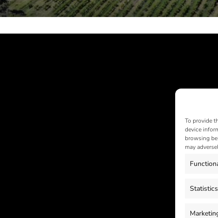
To provide t
device infor
browsing beh
may adversel
Function
Statistics
Marketin