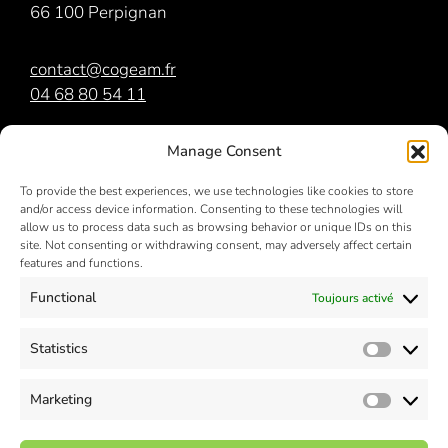
66 100 Perpignan
contact@cogeam.fr
04 68 80 54 11
COGEAM
est membre du
groupe Orri
Manage Consent
To provide the best experiences, we use technologies like cookies to store
and/or access device information. Consenting to these technologies will
allow us to process data such as browsing behavior or unique IDs on this
site. Not consenting or withdrawing consent, may adversely affect certain
features and functions.
Functional
Toujours activé
NOS RÉSEAUX SOCIAUX
Statistics
Statisti
Marketing
Market