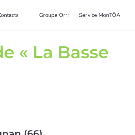
Contacts
Groupe Orri
Service MonTÔA
e « La Basse
nan (66)