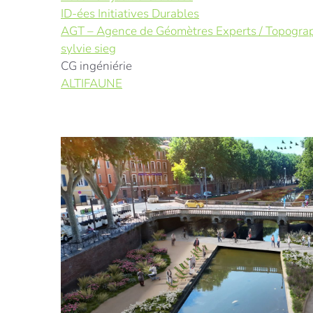
ID-ées Initiatives Durables
AGT – Agence de Géomètres Experts / Topogra
sylvie sieg
CG ingéniérie
ALTIFAUNE