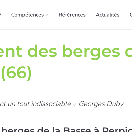
?
Compétences
Références
Actualités
 des berges d
(66)
ent un tout indissociable ». Georges Duby
rges de la Basse à Perpig