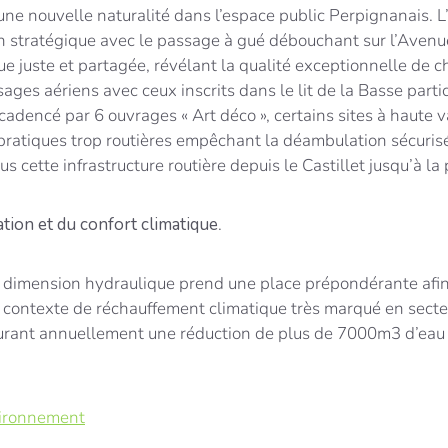
une nouvelle naturalité dans l’espace public Perpignanais. L’i
stratégique avec le passage à gué débouchant sur l’Avenue d
 juste et partagée, révélant la qualité exceptionnelle de ch
sages aériens avec ceux inscrits dans le lit de la Basse part
cadencé par 6 ouvrages « Art déco », certains sites à haute v
atiques trop routières empêchant la déambulation sécurisée
 cette infrastructure routière depuis le Castillet jusqu’à la
tion et du confort climatique
.
la dimension hydraulique prend une place prépondérante afi
n contexte de réchauffement climatique très marqué en sect
urant annuellement une réduction de plus de 7000m3 d’eau né
ironnement