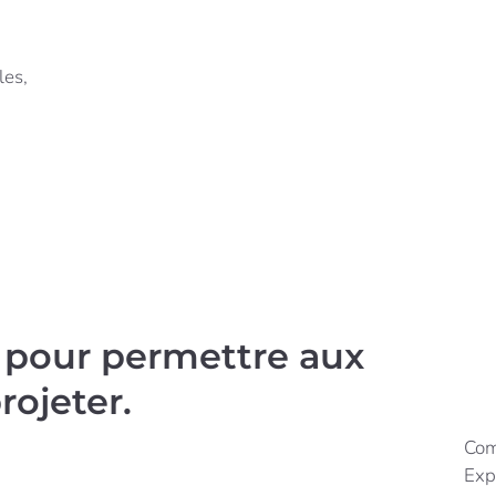
les,
x
e pour permettre aux
rojeter
.
Com
Exp