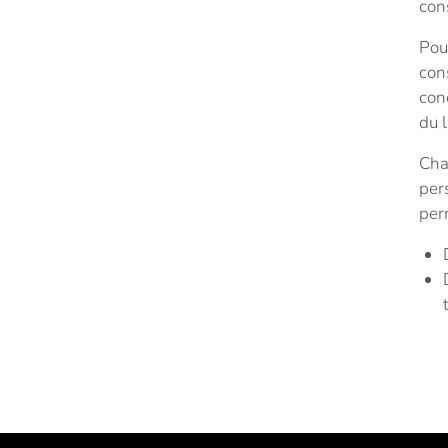
cons
Pou
cons
con
du 
Cha
pers
per