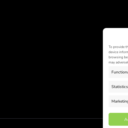
To provide t
device infor
browsing beh
may adversel
Function
Statistics
Marketin
A