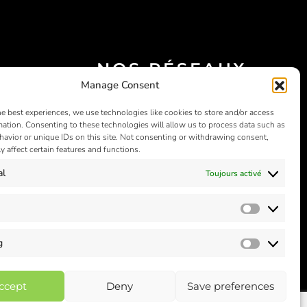
NOS RÉSEAUX
Manage Consent
SOCIAUX
he best experiences, we use technologies like cookies to store and/or access
mation. Consenting to these technologies will allow us to process data such as
avior or unique IDs on this site. Not consenting or withdrawing consent,
y affect certain features and functions.
al
Toujours activé
Statistics
g
Marketin
ccept
Deny
Save preferences