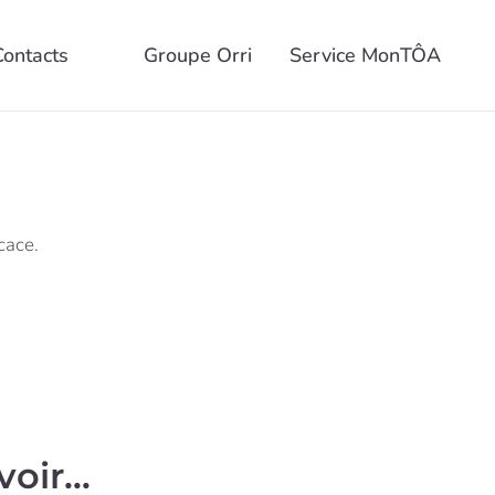
Contacts
Groupe Orri
Service MonTÔA
cace.
voir…