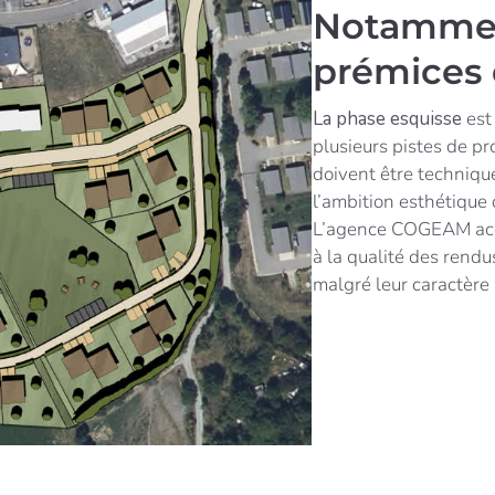
Notamme
prémices 
La phase esquisse
est
plusieurs pistes de pr
doivent être technique
l’ambition esthétique 
L’agence COGEAM acc
à la qualité des rend
malgré leur caractère n